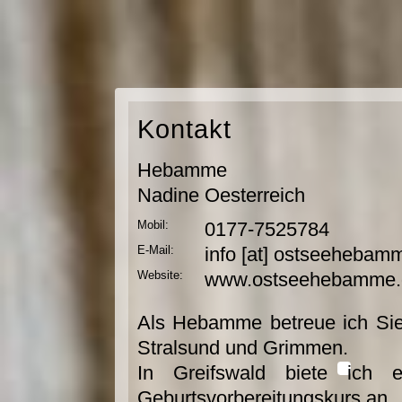
Kontakt
Hebamme
Nadine Oesterreich
Mobil:
0177-7525784
E-Mail:
info [at] ostseehebamm
Website:
www.ostseehebamme.
Als Hebamme betreue ich Sie
Stralsund und Grimmen.
In Greifswald biete ich 
Geburtsvorbereitungskurs an.